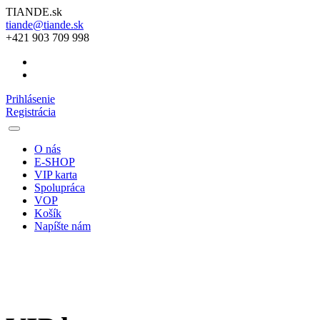
TIANDE.sk
tiande@tiande.sk
+421 903 709 998
Prihlásenie
Registrácia
O nás
E-SHOP
VIP karta
Spolupráca
VOP
Košík
Napíšte nám