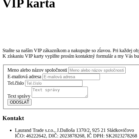
VIP karta
Staňte sa naším VIP zákazníkom a nakupujte so zĺavou. Pri každej ob
K získaniu VIP karty vyplňte prosím kontaktný formulár a my Vás b
Meno alebo názov spoločnosti
E-mailová adresa
Tel.číslo
Text správy
Kontakt
Laurand Trade s.r.o., J.Dalloša 1370/2, 925 21 Sládkovičovo
IČO: 46222642, DIČ: 2023878268, IČ DPH: SK2023278268