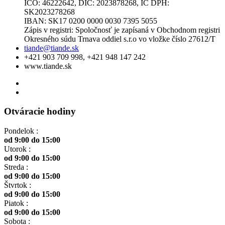
IČO: 46222642, DIČ: 2023878268, IČ DPH:
SK2023278268
IBAN: SK17 0200 0000 0030 7395 5055
Zápis v registri: Spoločnosť je zapísaná v Obchodnom registri
Okresného súdu Trnava oddiel s.r.o vo vložke číslo 27612/T
tiande@tiande.sk
+421 903 709 998, +421 948 147 242
www.tiande.sk
Otváracie hodiny
Pondelok :
od 9:00 do 15:00
Utorok :
od 9:00 do 15:00
Streda :
od 9:00 do 15:00
Štvrtok :
od 9:00 do 15:00
Piatok :
od 9:00 do 15:00
Sobota :