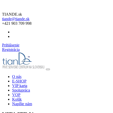
TIANDE.sk
tiande@tiande.sk
+421 903 709 998
Prihlásenie
Registrácia
O nás
E-SHOP
VIP karta
Spolupráca
VOP
Košík
Napíšte nám