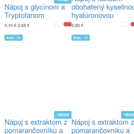
Nápoj s glycínom a
obohatený kyselino
Tryptofanom
hyalúronovou
3,10 €
2,65 €
2,90 €
Body: 1,6
Body: 1,6
195458
1954
Nápoj s extraktom z
Nápoj s extraktom 
pomarančovníku a
pomarančovníku a