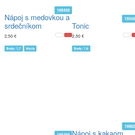
195459
Nápoj s medovkou a
1954
srdečníkom
Tonic
2,50 €
2,50 €
Body: 1,7
Akcia
Body: 1,6
1988
Nápoj s kakaom
195469