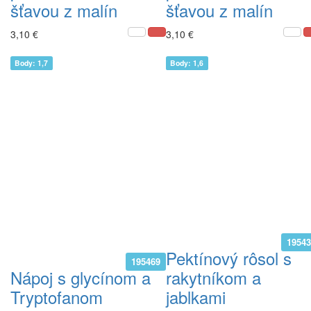
šťavou z malín
šťavou z malín
3,10 €
3,10 €
Body: 1,7
Body: 1,6
1954
Pektínový rôsol s
195469
Nápoj s glycínom a
rakytníkom a
Tryptofanom
jablkami