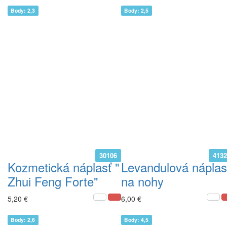
Body: 2,3
Body: 2,5
30106
413
Kozmetická náplasť "
Levandulová náplas
Zhui Feng Forte"
na nohy
5,20 €
6,00 €
Body: 2,6
Body: 4,5