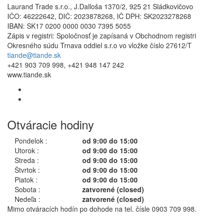
Laurand Trade s.r.o., J.Dalloša 1370/2, 925 21 Sládkovičovo
IČO: 46222642, DIČ: 2023878268, IČ DPH: SK2023278268
IBAN: SK17 0200 0000 0030 7395 5055
Zápis v registri: Spoločnosť je zapísaná v Obchodnom registri
Okresného súdu Trnava oddiel s.r.o vo vložke číslo 27612/T
tiande@tiande.sk
+421 903 709 998, +421 948 147 242
www.tiande.sk
Otváracie hodiny
Pondelok :
od 9:00 do 15:00
Utorok :
od 9:00 do 15:00
Streda :
od 9:00 do 15:00
Štvrtok :
od 9:00 do 15:00
Piatok :
od 9:00 do 15:00
Sobota :
zatvorené (closed)
Nedeľa :
zatvorené (closed)
Mimo otváracích hodín po dohode na tel. čísle 0903 709 998.