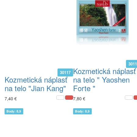
301
Kozmetická náplasť
30117
Kozmetická náplasť
na telo " Yaoshen
na telo "Jian Kang"
Forte "
7,40 €
7,80 €
Body: 8,9
Body: 8,9