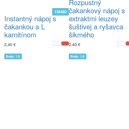
Rozpustný
čakankový nápoj s
135460
Instantný nápoj s
extraktmi leuzey
čakankou a L
šuštivej a ryšavca
karnitínom
šikmého
2,40 €
2,40 €
Body: 1,5
Body: 1,6