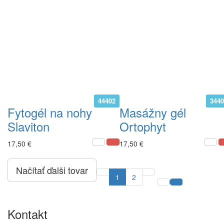
44402
344
Fytogél na nohy
Masážny gél
Slaviton
Ortophyt
17,50 €
17,50 €
Načítať ďalši tovar
1
2
Kontakt