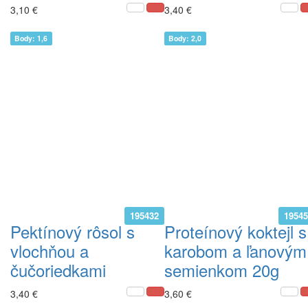
3,10 €
3,40 €
Body: 1,6
Body: 2,0
195432
1954
Pektínový rôsol s
Proteínový koktejl s
vlochňou a
karobom a ľanovým
čučoriedkami
semienkom 20g
3,40 €
3,60 €