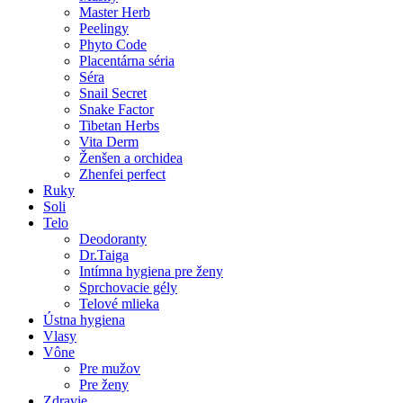
Master Herb
Peelingy
Phyto Code
Placentárna séria
Séra
Snail Secret
Snake Factor
Tibetan Herbs
Vita Derm
Ženšen a orchidea
Zhenfei perfect
Ruky
Soli
Telo
Deodoranty
Dr.Taiga
Intímna hygiena pre ženy
Sprchovacie gély
Telové mlieka
Ústna hygiena
Vlasy
Vône
Pre mužov
Pre ženy
Zdravie