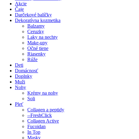
Akcie
Čaje
Darčekové balíčky
Dekoratívna kozmetika
Balzamy
Ceruzky
Laky na nechty
Make-upy
Očné tiene
Riasenky
Rúže
Deti
Domácnosť
Doplnky
Muži
Nohy
Krémy na nohy
Soli
Pleť
Previous
Next
Collagen a peptidy
--FreshClick
Collagen Active
Fucoidan
In Top
Masky