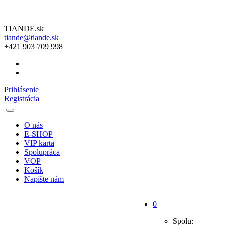
TIANDE.sk
tiande@tiande.sk
+421 903 709 998
Prihlásenie
Registrácia
O nás
E-SHOP
VIP karta
Spolupráca
VOP
Košík
Napíšte nám
0
Spolu: