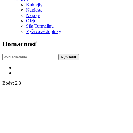
Koktejly
Náplaste
Nápoje
Oleje
Sila Turmalínu
Výživové doplnky
Domácnosť
Vyhľadať
Body: 2,3