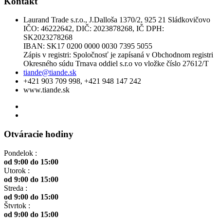
Kontakt
Laurand Trade s.r.o., J.Dalloša 1370/2, 925 21 Sládkovičovo
IČO: 46222642, DIČ: 2023878268, IČ DPH:
SK2023278268
IBAN: SK17 0200 0000 0030 7395 5055
Zápis v registri: Spoločnosť je zapísaná v Obchodnom registri
Okresného súdu Trnava oddiel s.r.o vo vložke číslo 27612/T
tiande@tiande.sk
+421 903 709 998, +421 948 147 242
www.tiande.sk
Otváracie hodiny
Pondelok :
od 9:00 do 15:00
Utorok :
od 9:00 do 15:00
Streda :
od 9:00 do 15:00
Štvrtok :
od 9:00 do 15:00