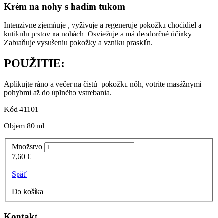
Krém na nohy s hadím tukom
Intenzivne zjemňuje , vyživuje a regeneruje pokožku chodidiel a
kutikulu prstov na nohách. Osviežuje a má deodorčné účinky.
Zabraňuje vysušeniu pokožky a vzniku prasklín.
POUŽITIE:
Aplikujte ráno a večer na čistú pokožku nôh, votrite masážnymi
pohybmi až do úplného vstrebania.
Kód 41101
Objem 80 ml
Množstvo
7,60 €
Previous
Next
Späť
Do košíka
Kontakt