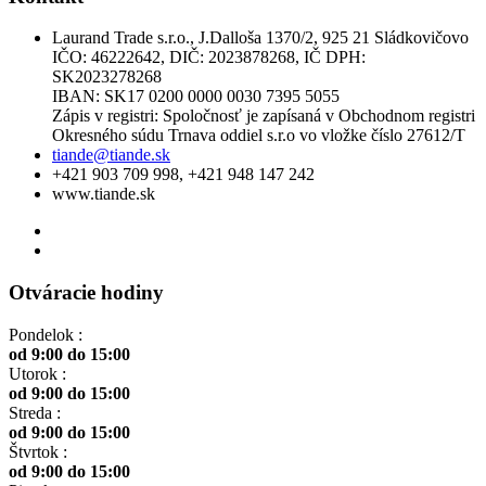
Laurand Trade s.r.o., J.Dalloša 1370/2, 925 21 Sládkovičovo
IČO: 46222642, DIČ: 2023878268, IČ DPH:
SK2023278268
IBAN: SK17 0200 0000 0030 7395 5055
Zápis v registri: Spoločnosť je zapísaná v Obchodnom registri
Okresného súdu Trnava oddiel s.r.o vo vložke číslo 27612/T
tiande@tiande.sk
+421 903 709 998, +421 948 147 242
www.tiande.sk
Otváracie hodiny
Pondelok :
od 9:00 do 15:00
Utorok :
od 9:00 do 15:00
Streda :
od 9:00 do 15:00
Štvrtok :
od 9:00 do 15:00