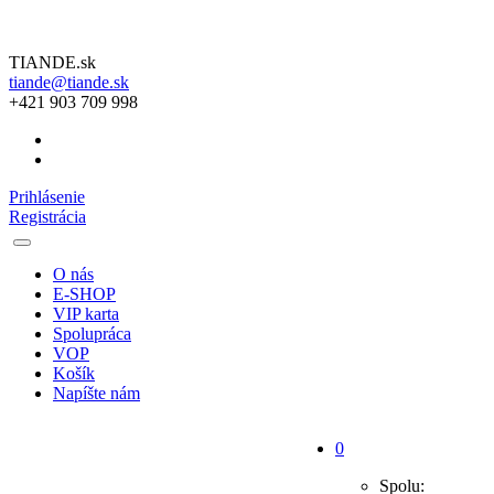
TIANDE.sk
tiande@tiande.sk
+421 903 709 998
Prihlásenie
Registrácia
O nás
E-SHOP
VIP karta
Spolupráca
VOP
Košík
Napíšte nám
0
Spolu: